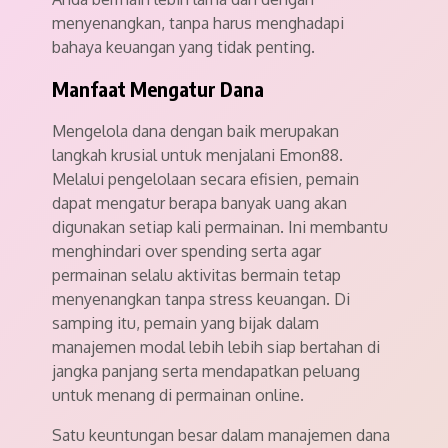
menyenangkan, tanpa harus menghadapi
bahaya keuangan yang tidak penting.
Manfaat Mengatur Dana
Mengelola dana dengan baik merupakan
langkah krusial untuk menjalani Emon88.
Melalui pengelolaan secara efisien, pemain
dapat mengatur berapa banyak uang akan
digunakan setiap kali permainan. Ini membantu
menghindari over spending serta agar
permainan selalu aktivitas bermain tetap
menyenangkan tanpa stress keuangan. Di
samping itu, pemain yang bijak dalam
manajemen modal lebih lebih siap bertahan di
jangka panjang serta mendapatkan peluang
untuk menang di permainan online.
Satu keuntungan besar dalam manajemen dana