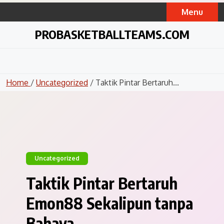
Skip
Menu
to
content
PROBASKETBALLTEAMS.COM
Home
/
Uncategorized
/ Taktik Pintar Bertaruh...
Uncategorized
Taktik Pintar Bertaruh
Emon88 Sekalipun tanpa
Bahaya