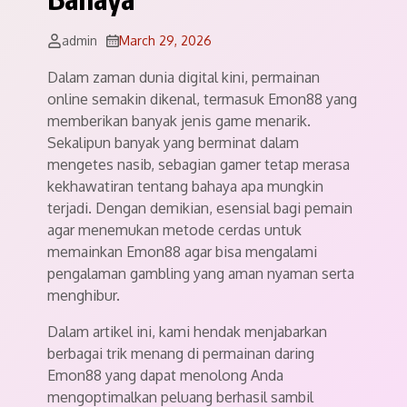
admin
March 29, 2026
Dalam zaman dunia digital kini, permainan
online semakin dikenal, termasuk Emon88 yang
memberikan banyak jenis game menarik.
Sekalipun banyak yang berminat dalam
mengetes nasib, sebagian gamer tetap merasa
kekhawatiran tentang bahaya apa mungkin
terjadi. Dengan demikian, esensial bagi pemain
agar menemukan metode cerdas untuk
memainkan Emon88 agar bisa mengalami
pengalaman gambling yang aman nyaman serta
menghibur.
Dalam artikel ini, kami hendak menjabarkan
berbagai trik menang di permainan daring
Emon88 yang dapat menolong Anda
mengoptimalkan peluang berhasil sambil