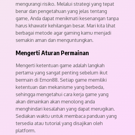
mengurangi risiko. Melalui strategi yang tepat
benar dan pengetahuan yang jelas tentang
game, Anda dapat menikmati kesenangan tanpa
harus khawatir kehilangan besar. Mari kita lihat
berbagai metode agar gaming kamu menjadi
semakin aman dan menguntungkan.
Mengerti Aturan Permainan
Mengerti ketentuan game adalah langkah
pertama yang sangat penting sebelum ikut
bermain di Emon88. Setiap game memiliki
ketentuan dan mekanisme yang berbeda,
sehingga mengetahui cara kerja game yang
akan dimainkan akan menolong anda
menghindari kesalahan yang dapat merugikan.
Sediakan waktu untuk membaca panduan yang
tersedia atau tutorial yang disajikan oleh
platform.