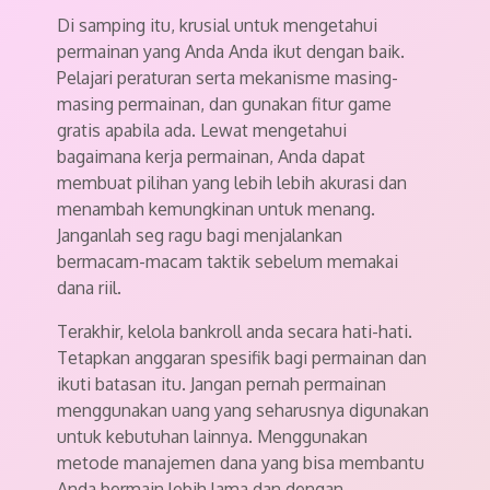
Di samping itu, krusial untuk mengetahui
permainan yang Anda Anda ikut dengan baik.
Pelajari peraturan serta mekanisme masing-
masing permainan, dan gunakan fitur game
gratis apabila ada. Lewat mengetahui
bagaimana kerja permainan, Anda dapat
membuat pilihan yang lebih lebih akurasi dan
menambah kemungkinan untuk menang.
Janganlah seg ragu bagi menjalankan
bermacam-macam taktik sebelum memakai
dana riil.
Terakhir, kelola bankroll anda secara hati-hati.
Tetapkan anggaran spesifik bagi permainan dan
ikuti batasan itu. Jangan pernah permainan
menggunakan uang yang seharusnya digunakan
untuk kebutuhan lainnya. Menggunakan
metode manajemen dana yang bisa membantu
Anda bermain lebih lama dan dengan