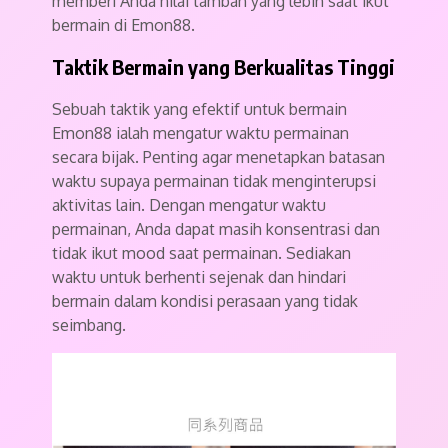
memberi Anda nilai tambah yang lebih saat ikut
bermain di Emon88.
Taktik Bermain yang Berkualitas Tinggi
Sebuah taktik yang efektif untuk bermain
Emon88 ialah mengatur waktu permainan
secara bijak. Penting agar menetapkan batasan
waktu supaya permainan tidak menginterupsi
aktivitas lain. Dengan mengatur waktu
permainan, Anda dapat masih konsentrasi dan
tidak ikut mood saat permainan. Sediakan
waktu untuk berhenti sejenak dan hindari
bermain dalam kondisi perasaan yang tidak
seimbang.